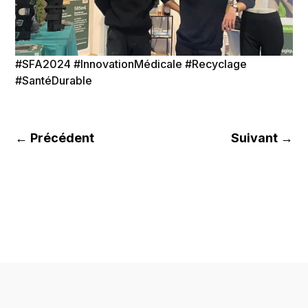
#SFA2024 #InnovationMédicale #Recyclage
#SantéDurable
←
Précédent
Suivant
→