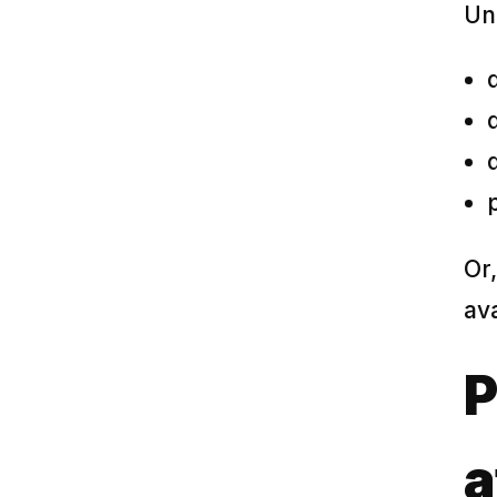
Un
Or
ava
P
a