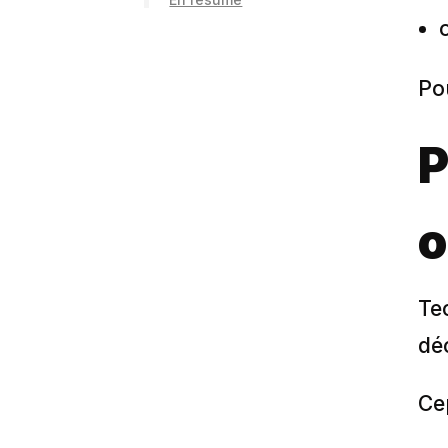
Pou
P
o
Te
dé
Cep