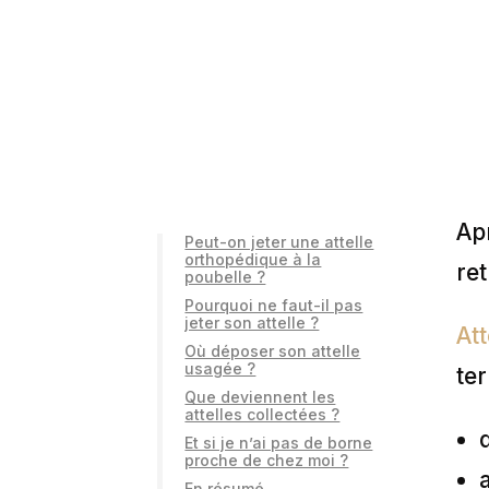
Ap
Peut-on jeter une attelle
orthopédique à la
re
poubelle ?
Pourquoi ne faut-il pas
jeter son attelle ?
Att
Où déposer son attelle
usagée ?
ter
Que deviennent les
attelles collectées ?
Et si je n’ai pas de borne
proche de chez moi ?
En résumé